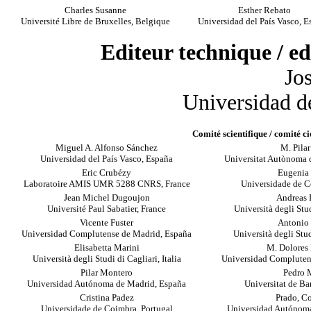
Charles Susanne
Esther Rebato
Université Libre de Bruxelles, Belgique
Universidad del País Vasco, E
Editeur technique / edi
Jo
Universidad d
Comité scientifique / comité cie
Miguel A. Alfonso Sánchez
M. Pilar
Universidad del País Vasco, España
Universitat Autònoma 
Eric Crubézy
Eugenia
Laboratoire AMIS UMR 5288 CNRS, France
Universidade de C
Jean Michel Dugoujon
Andreas 
Université Paul Sabatier, France
Università degli Stud
Vicente Fuster
Antonio 
Universidad Complutense de Madrid, España
Università degli Stud
Elisabetta Marini
M.
Dolores
Università degli Studi di Cagliari, Italia
Universidad Compluten
Pilar Montero
Pedro 
Universidad Autónoma de Madrid, España
Universitat de Ba
Cristina Padez
Prado, C
Universidade de Coimbra, Portugal
Universidad Autónoma